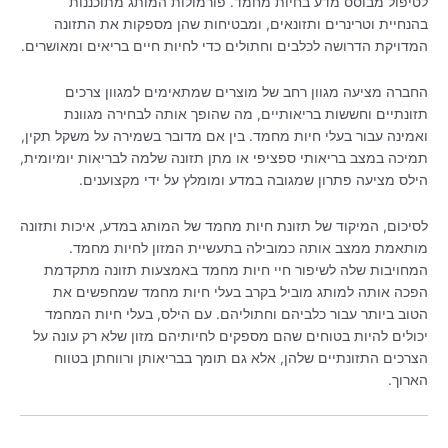
לטיפול מבוסס מדע בחיות מחמד. פורמולות המותג מתוכננות
בהנחיית וטרינרים ותזונאים, ומבטיחות שהן מספקות את התזונה
המדויקת הדרושה לכלבים וחתולים כדי לחיות חיים בריאים ומאושרים.
החברה מציעה מגוון רחב של מוצרים שמתאימים למגוון צרכים
תזונתיים וחששות בריאותיים, מה שהופך אותה לבחירה מגוונת
ואמינה עבור בעלי חיות מחמד. בין אם מדובר בשמירה על משקל תקין,
תמיכה במצב בריאותי ספציפי או מתן תזונה שלמה לבריאות יומיומית,
הילס מציעה פתרון שמגובה במדע ומומלץ על ידי מקצוענים.
לסיכום, המיקוד של תזונת חיות מחמד של המותג במדע, איכות ותזונה
מותאמת ממצב אותה כמובילה בתעשיית המזון לחיות מחמד.
המחויבות שלה לשיפור חיי חיות מחמד באמצעות תזונה מתקדמת
הפכה אותה למותג מוביל בקרב בעלי חיות מחמד שמחפשים את
הטוב ביותר עבור כלביהם וחתוליהם. עם הילס, בעלי חיות המחמד
יכולים להיות בטוחים שהם מספקים לחיותיהם מזון שלא רק עונה על
הצרכים התזונתיים שלהן, אלא גם תומך בבריאותן ורווחתן בטווח
הארוך.