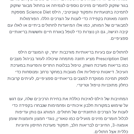
בגור שזקוק לחומרים מזינים נוספים לצמיחה או בחתול מבוגר שזקוק
לתמיכה בתנועתיות ותפקוד קוגניטיבי, הילס Science Diet מספקת
תזונה מאוזנת בקפידה כדי לענות על הצרכים הללו. הפורמולות
למבוגרים של המותג, כמו אלו המיועדות לחתולים ביתיים או לאלו עם
קיבה רגישה, גם הן נוצרות כדי לטפל באורח חיים וחששות בריאותיים
ספציפיים.
לחתולים עם בעיות בריאותיות מורכבות יותר, קו המוצרים הילס
Prescription Diet מציע תזונה מתמחה שיכולה לעזור בניהול מצבים
כמו בריאות מערכת השתן, טיפול בבלוטת התריס והפרעות במערכת
העיכול. דיאטות טיפוליות אלו מגובות במחקר נרחב ומנוסחות כדי
לספק תמיכה ממוקדת למצבים בריאותיים ספציפיים, לעיתים קרובות
כחלק מתוכניות טיפול וטרינרי.
המחויבות של הילס לאיכות כוללת את בחירת הרכיבים שלה, עם דגש
על שימוש במקורות חלבון איכותיים ופחמימות שנבחרו בקפידה כדי
לענות על הצרכים התזונתיים של חתולים. המותג גם נותן עדיפות
לכלול חומרים מזינים מועילים כמו טאורין, נוגדי חמצון וחומצות שומן
אומגה-3, החיוניים לבריאות הלב, תפקוד מערכת החיסון וחיוניות
כללית אצל חתולים.