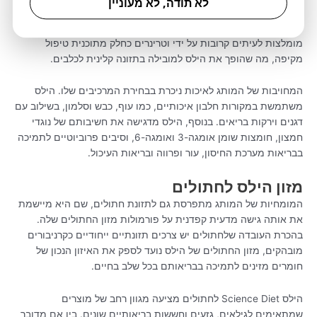
לא תודה, לא מעוניין
שנועד לטפל בבעיות בריאותיות ספציפיות כמו ניהול משקל, בריאות
העיכול, טיפול בכליות ותמיכה במפרקים. דיאטות טיפוליות אלו
מומלצות לעיתים קרובות על ידי וטרינרים כחלק מתוכנית טיפול
מקיפה, מה שהופך את הילס למובילה בתזונה קלינית לכלבים.
המחויבות של המותג לאיכות ניכרת בבחירת המרכיבים שלו. הילס
משתמשת במקורות חלבון איכותיים, כמו עוף, כבש וסלמון, בשילוב עם
דגנים וירקות בריאים. בנוסף, הילס מדגישה את חשיבותם של נוגדי
חמצון, חומצות שומן אומגה-3 ואומגה-6, וסיבים פרוביוטיים לתמיכה
בבריאות מערכת החיסון, עור ופרווה ובריאות העיכול.
מזון הילס לחתולים
המומחיות של המותג מתפרסת גם לתזונת חתולים, שם היא מיישמת
את אותה גישה מדעית קפדנית על פורמולות מזון החתולים שלה.
בהכרת העובדה שלחתולים יש צרכים תזונתיים ייחודיים כקרניבורים
מובהקים, מזון החתולים של הילס נועד לספק את האיזון הנכון של
חומרים מזינים לתמיכה בבריאותם בכל שלב בחיים.
הילס Science Diet לחתולים מציעה מגוון רחב של מוצרים
שמתאימים לגילאים, גזעים וחששות בריאותיים שונים. בין אם מדובר