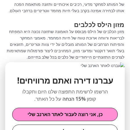
של המותג למחקר מדעי, רכיבים איכותיים ותזונה מותאמת הפכה
אותו לבחירה אמינה בקרב בעלי חיות מחמד ווטרינרים ברחבי העולם.
מזון הילס לכלבים
מזון הכלבים של הילס מבוסס על האמונה שתזונה נכונה היא המפתח
לבריאות ורווחה ארוכת טווח של חיות המחמד. מאמצי המחקר
והפיתוח הנרחבים של המותג מובלים על ידי צוות וטרינרים, תזונאים
בעלי תואר דוקטור ומדעני מזון, המחויבים ליצור פורמולות שמתאימות
לצרכים התזונתיים הייחודיים של כלבים בכל שלב בחייהם.
אחד המאפיינים הבולטים של מזון הכלבים של הילס הוא ההתמקדות
בתזונה מאוזנת. כל מתכון מנוסח בקפידה כדי לספק את האיזון הנכון
עברנו דירה ואתם מרוויחים!
בין חלבון, שומן, סיבים, ויטמינים ומינרלים. לדוגמה, קו המוצרים הילס
Science Diet נועד לתמוך בבריאות כללית, עם פורמולות המותאמות
הרשמו לרשימת התפוצה שלנו היום ותקבלו
לשלבי חיים שונים, גדלים ומצבי בריאות. ממזון גורים ועד מבוגרים,
קופון
15% הנחה
על כל האתר.
מגזעים קטנים ועד גדולים, הילס Science Diet מציע מגוון אפשרויות
שמבטיחות שהכלבים יקבלו את החומרים המזינים שהם זקוקים להם
כן, אני רוצה לעבור לאתר הארנב שלי
כדי לשגשג.
קו המוצרים המותג Prescription Diet הוא הצעה מרכזית נוספת,