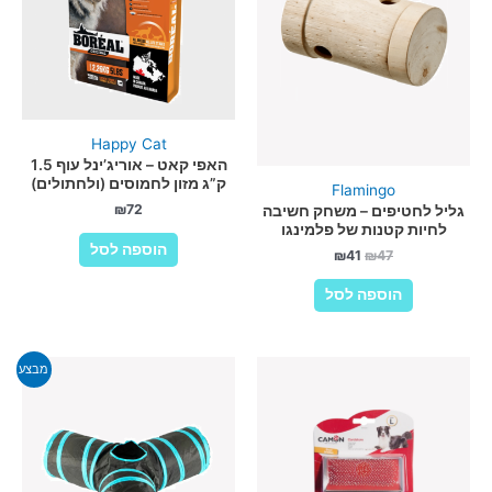
האפשרויות
בעמוד
המוצר
Happy Cat
האפי קאט – אוריג’ינל עוף 1.5
ק”ג מזון לחמוסים (ולחתולים)
Flamingo
₪
72
גליל לחטיפים – משחק חשיבה
לחיות קטנות של פלמינגו
הוספה לסל
המחיר
המחיר
₪
41
₪
47
המקורי
הנוכחי
היה:
הוא:
הוספה לסל
₪41.
₪47.
מבצע