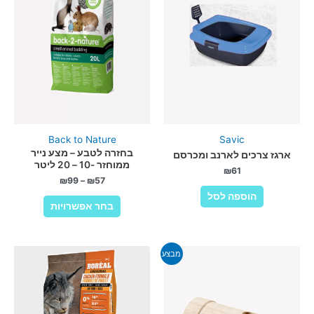
Back to Nature
Savic
בחזרה לטבע – מצע נייר
ארגז צרכים לארנב ומכרסם
ממוחזר -10 – 20 ליטר
₪
61
₪
99
–
₪
57
הוספה לסל
למוצר
בחר אפשרויות
זה
יש
מספר
מבצע
סוגים.
ניתן
לבחור
את