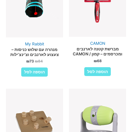
CAMON
My Rabbit
מברשת קטנה לארנבים
מנהרה עם שלוש כניסות –
ומכרסמים – קמון / CAMON
צעצוע לארנבים וצ’ינצ’ילות
₪
68
המחיר
המחיר
₪
73
₪
84
המקורי
הנוכחי
היה:
הוא:
הוספה לסל
הוספה לסל
₪73.
₪84.