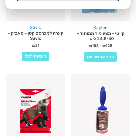
Savic
Kaytee
קערה למכרסם קטן – סאביק –
קייטי – מצע נייר ממוחזר –
Savic
24.6-40 ליטר
₪
21
₪
188
–
₪
125
למוצר
הוספה לסל
בחר אפשרויות
זה
יש
מספר
סוגים.
ניתן
לבחור
את
האפשרויות
בעמוד
המוצר