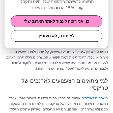
הרשמו לרשימת התפוצה שלנו היום ותקבלו
שהם יהיו מגרים במיוחד לארנבים. כמובן שהפרס הוא תמיד כופתיות
או
חטיפים לארנבים
(חתיכות פרי או חטיפים מפירות יבשים), אבל כל
קופון
15% הנחה
על כל האתר.
משחק עובד קצת אחרת. למשל, כדור המשחק של טריקסי מעודד
משחק אינטראקטיבי קל להבנה. הארנב יגלגל ויזיז את הכדור וכך הוא
כן, אני רוצה לעבור לאתר הארנב שלי
יגרום לחטיפים ליפול החוצה ממנו.
לוחות החשיבה של טריקסי לעומת זאת יעודדו את הארנב לחשוב
לא תודה, לא מעוניין
ולהפעיל את יכולת החקירה שלו, אבל מצריכים הרבה יותר מאמץ
מחשבתי. הלוחות מגיעים במספר רמות, ומאוד מומלץ להתחיל ברמה
הנמוכה (מכיוון שעדיף להתחיל ממשחק קל יותר, ולאחר שהארנב יבין
איך הוא עובד, להעלות את רמת הקושי). המשחקים הללו יגרמו לארנב
לעשות את מה שהוא היה עושה אילו היה חי בטבע – לחקור ולחפור
ולנבור עד שיגיע לגמול (אוכל, שורש, או מזון אחר).
למי מתאימים הצעצועים לארנבים של
טריקסי
משחקים לארנבים
אפשר גם להכין בבית ובחינם. למרות זאת יש יתרון
במשחקים איכותיים כמו אלה של טריקסי. הם לא דורשים התעסקות
מכם (לא צריך להכין אותם), הם לא מתבלים (משחק שתכינו מגלילי