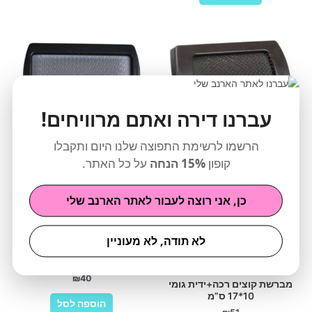
עברנו דירה ואתם מרוויחים!
הרשמו לרשימת התפוצה שלנו היום ותקבלו
קופון
15% הנחה
על כל האתר.
כן, אני רוצה לעבור לאתר הארנב שלי
לא תודה, לא מעוניין
מברשת קוצים רכה+ידית גומי
7*16 ס”מ
₪
40
מברשת קוצים רכה+ידית גומי
10*17 ס”מ
הוספה לסל