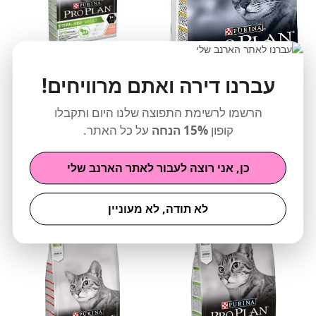
Pro Plan
עברנו דירה ואתם מרוויחים!
פרו פלאן חתול סטרלייז 3 ק”ג
₪
141
הרשמו לרשימת התפוצה שלנו היום ותקבלו
Pro Plan
הוספה לסל
קופון
15% הנחה
על כל האתר.
פרו פלאן חתול לייט 3 ק”ג
₪
141
כן, אני רוצה לעבור לאתר הארנב שלי
הוספה לסל
לא תודה, לא מעוניין